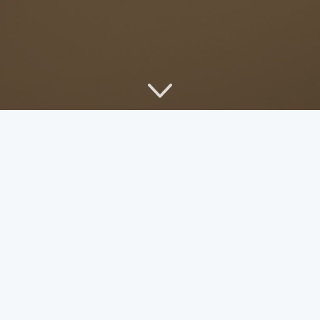
标签墙
- 诗句
2 篇文章
33
·
诗句
·
4 评论
·
632 浏览