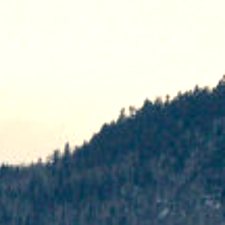
基础概念和常识
Java语言有哪些特点
JavaSE VS JavaEE
JVM vs JDK vs JRE
JVM
JDK 和 JRE
什么是字节码?采用字节码的好处是什么?
为什么说 Java 语言“编译与解释并存”？