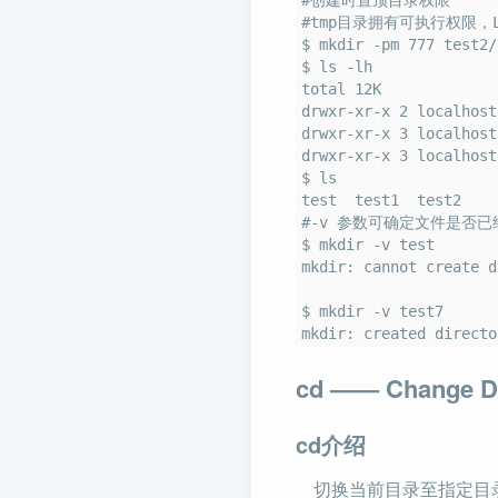
#tmp目录拥有可执行权限，
$ mkdir -pm 777 test2/
$ ls -lh

total 12K

drwxr-xr-x 2 localhost
drwxr-xr-x 3 localhost
drwxr-xr-x 3 localhost
$ ls

test  test1  test2

#-v 参数可确定文件是否
$ mkdir -v test

mkdir: cannot create d
$ mkdir -v test7

cd
—— Change Di
cd介绍
切换当前目录至指定目