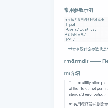
常用参数示例
#打印当前目录到标准输出

$ pwd

/Users/localhost

#切换到目录/

cd命令没什么参数就是
rm&rmdir —— Re
rm介绍
The rm utility attempts
of the file do not permi
standard error output) f
rm实用程序尝试删除